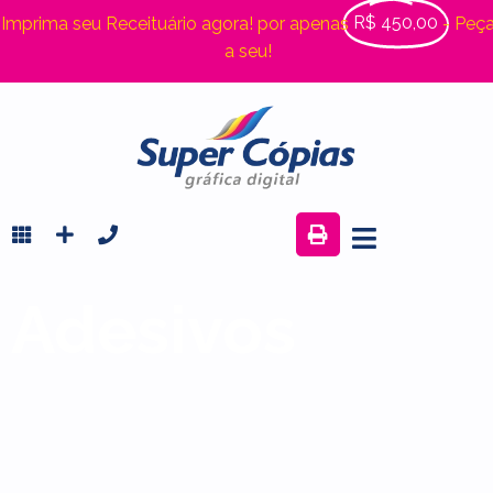
R$ 450,00
Imprima seu Receituário agora! por apenas
- Peç
a seu!
Adesivos