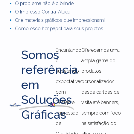
O problema não é o brinde
O Impresso Contra-Ataca
Crie materiais gráficos que impressionam!
Como escolher papel para seus projetos
Encantando
Oferecemos uma
Somos
e
ampla gama de
referência
superando
produtos
em
expectativas
personalizados,
com
desde cartões de
Soluções
Design e
visita até banners,
Gráficas
Impressão
sempre com foco
de
na satisfação do
Qualidade,
cliente e na