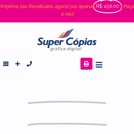
R$ 450,00
Imprima seu Receituário agora! por apenas
- Peç
a seu!
Mapa do Site
Super Cópias