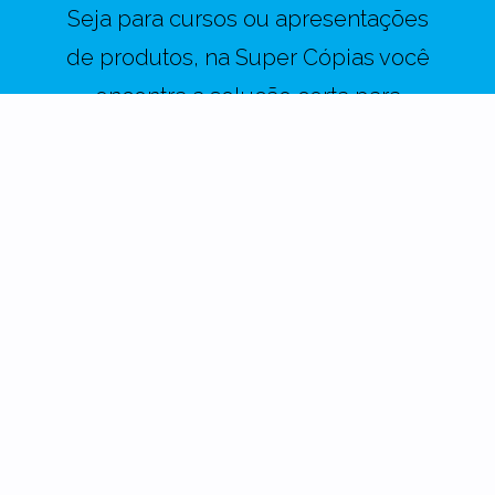
Seja para cursos ou apresentações
de produtos, na Super Cópias você
encontra a solução certa para
imprimir seus materiais com
excelência.