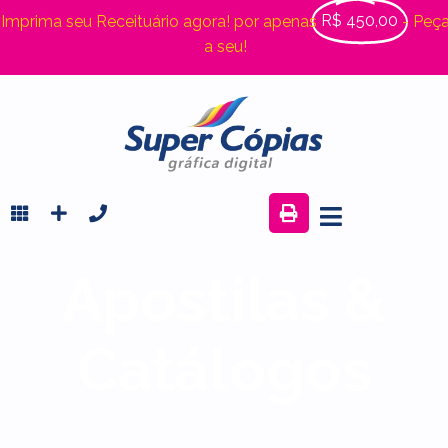
R$ 450,00
Imprima seu Receituário agora! por apenas
- Peç
a seu!
Apostilas &
Catálogos